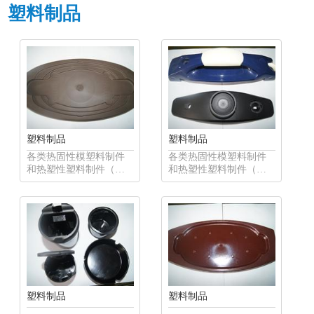
塑料制品
塑料制品
塑料制品
各类热固性模塑料制件
各类热固性模塑料制件
和热塑性塑料制件（加
和热塑性塑料制件（加
工制件广泛用于电...
工制件广泛用于电...
塑料制品
塑料制品